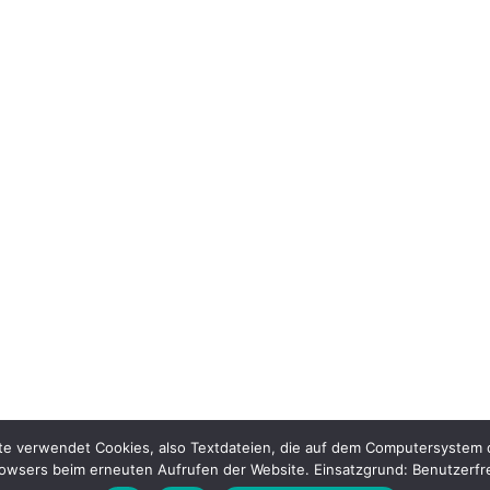
 verwendet Cookies, also Textdateien, die auf dem Computersystem d
rowsers beim erneuten Aufrufen der Website. Einsatzgrund: Benutzerfre