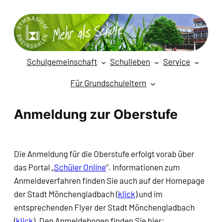
Zum
Inhalt
springen
Schulgemeinschaft
Schulleben
Service
Für Grundschuleltern
Anmeldung zur Oberstufe
Die Anmeldung für die Oberstufe erfolgt vorab über
das Portal „
Schüler Online
“. Informationen zum
Anmeldeverfahren finden Sie auch auf der Homepage
der Stadt Mönchengladbach (
klick
) und im
entsprechenden Flyer der Stadt Mönchengladbach
(
klick
). Den Anmeldebogen finden Sie hier: