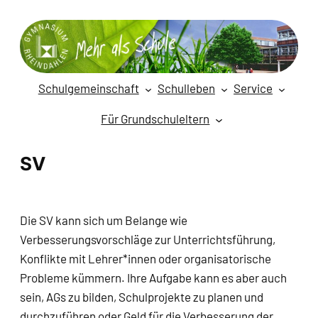
Zum
Inhalt
springen
Schulgemeinschaft
Schulleben
Service
Für Grundschuleltern
SV
Die SV kann sich um Belange wie
Verbesserungsvorschläge zur Unterrichtsführung,
Konflikte mit Lehrer*innen oder organisatorische
Probleme kümmern. Ihre Aufgabe kann es aber auch
sein, AGs zu bilden, Schulprojekte zu planen und
durchzuführen oder Geld für die Verbesserung der