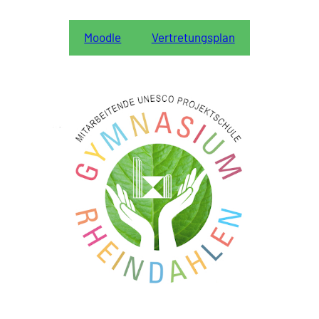
c
h
Moodle
Vertretungsplan
e
n