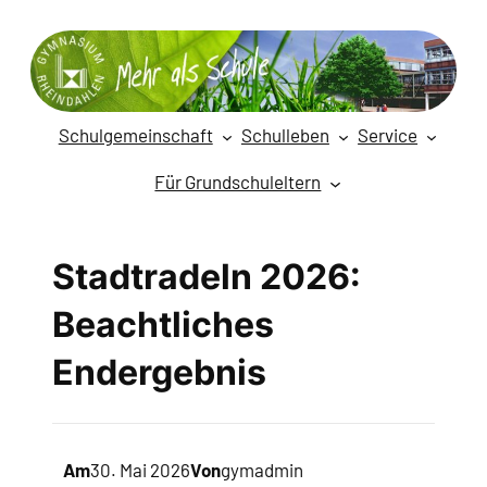
Zum
Inhalt
springen
Schulgemeinschaft
Schulleben
Service
Für Grundschuleltern
Stadtradeln 2026:
Beachtliches
Endergebnis
Am
30. Mai 2026
Von
gymadmin