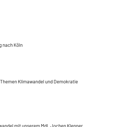
ug nach Köln
en Themen Klimawandel und Demokratie
wandel mit unserem MdL Jochen Klenner